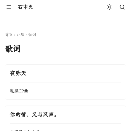
石中火
首页
北嵎
歌词
歌词
夜弥天
胤凰CP曲
你的情、义与风声。